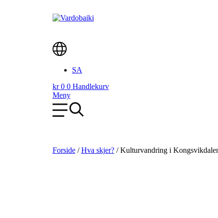
Skip
to
content
Main
SA
Menu
kr
0
0
Handlekurv
Meny
Forside
/
Hva skjer?
/
Kulturvandring i Kongsvikdale