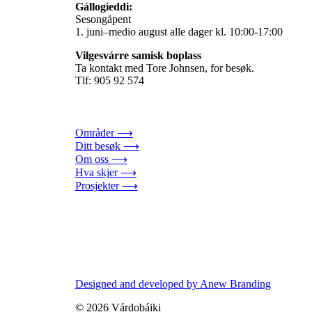
Gállogieddi:
Sesongåpent
1. juni–medio august alle dager kl. 10:00-17:00
Vilgesvárre samisk boplass
Ta kontakt med Tore Johnsen, for besøk.
Tlf: 905 92 574
Områder ⟶
Ditt besøk ⟶
Om oss ⟶
Hva skjer ⟶
Prosjekter ⟶
Designed and developed by Anew Branding
© 2026 Várdobáiki