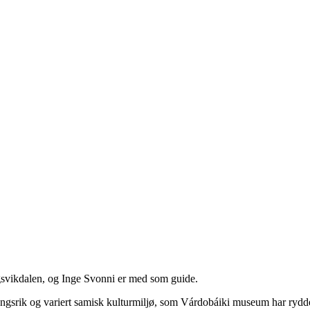
svikdalen, og Inge Svonni er med som guide.
rik og variert samisk kulturmiljø, som Várdobáiki museum har ryddet og 