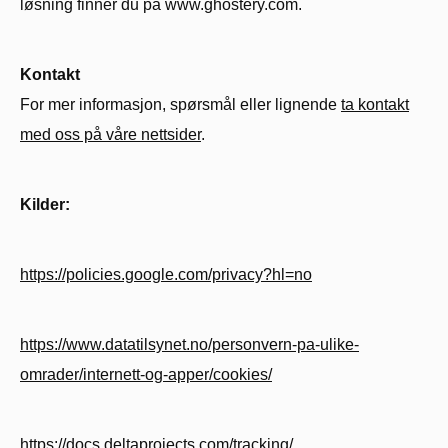
løsning finner du på www.ghostery.com.
Kontakt
For mer informasjon, spørsmål eller lignende
ta kontakt
med oss på våre nettsider
.
Kilder:
https://policies.google.com/privacy?hl=no
https://www.datatilsynet.no/personvern-pa-ulike-
omrader/internett-og-apper/cookies/
https://docs.deltaprojects.com/tracking/