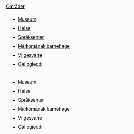
Områder
Museum
Helse
Språksenter
Márkomának barnehage
Vilgesvárre
Gállogieddi
Museum
Helse
Språksenter
Márkomának barnehage
Vilgesvárre
Gállogieddi