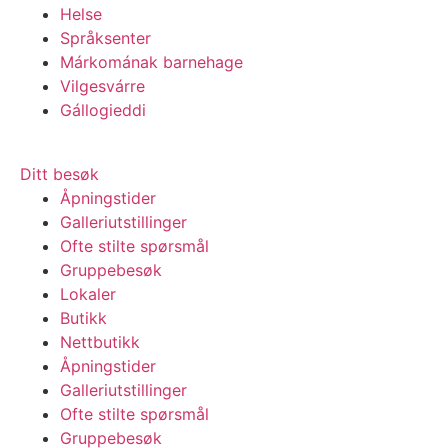
Helse
Språksenter
Márkomának barnehage
Vilgesvárre
Gállogieddi
Ditt besøk
Åpningstider
Galleriutstillinger
Ofte stilte spørsmål
Gruppebesøk
Lokaler
Butikk
Nettbutikk
Åpningstider
Galleriutstillinger
Ofte stilte spørsmål
Gruppebesøk