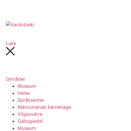
Lukk
Områder
Museum
Helse
Språksenter
Márkomának barnehage
Vilgesvárre
Gállogieddi
Museum