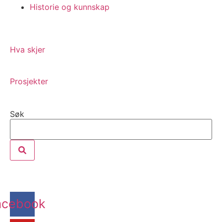
Historie og kunnskap
Hva skjer
Prosjekter
Søk
acebook