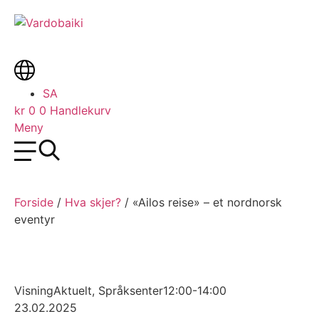
Skip
to
content
Main
SA
Menu
kr
0
0
Handlekurv
Meny
Forside
/
Hva skjer?
/
«Ailos reise» – et nordnorsk
eventyr
Visning
Aktuelt
,
Språksenter
12:00-14:00
23.02.2025