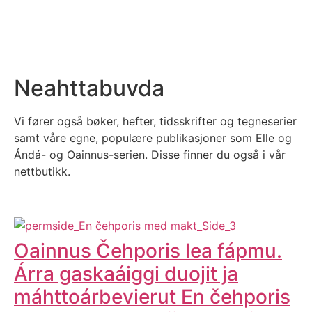
Neahttabuvda
Vi fører også bøker, hefter, tidsskrifter og tegneserier
samt våre egne, populære publikasjoner som Elle og
Ándá- og Oainnus-serien. Disse finner du også i vår
nettbutikk.
Oainnus Čehporis lea fápmu.
Árra gaskaáiggi duojit ja
máhttoárbevierut En čehporis