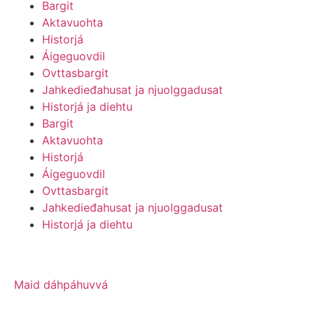
Bargit
Aktavuohta
Historjá
Áigeguovdil
Ovttasbargit
Jahkedieđahusat ja njuolggadusat
Historjá ja diehtu
Bargit
Aktavuohta
Historjá
Áigeguovdil
Ovttasbargit
Jahkedieđahusat ja njuolggadusat
Historjá ja diehtu
Maid dáhpáhuvvá