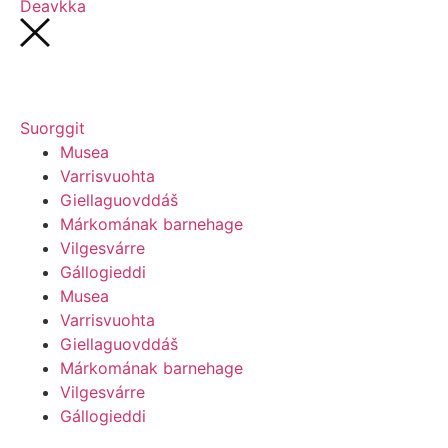
Deavkka
Suorggit
Musea
Varrisvuohta
Giellaguovddáš
Márkomának barnehage
Vilgesvárre
Gállogieddi
Musea
Varrisvuohta
Giellaguovddáš
Márkomának barnehage
Vilgesvárre
Gállogieddi