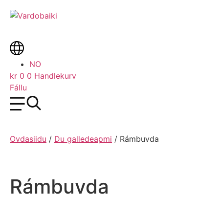
Skip
to
content
Suorggit.
NO
Várdobáikkkis
kr
0
0
Handlekurv
leat
Fállu
guhtta
doaibmasuorggi;
mánáidgárdi,
musea,
Ovdasiidu
/
Du galledeapmi
/
Rámbuvda
giella,
kultuvra,
varrisvuohta
Rámbuvda
ja
opmodat.