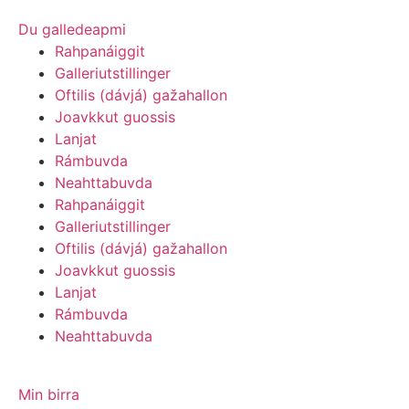
Du galledeapmi
Rahpanáiggit
Galleriutstillinger
Oftilis (dávjá) gažahallon
Joavkkut guossis
Lanjat
Rámbuvda
Neahttabuvda
Rahpanáiggit
Galleriutstillinger
Oftilis (dávjá) gažahallon
Joavkkut guossis
Lanjat
Rámbuvda
Neahttabuvda
Min birra