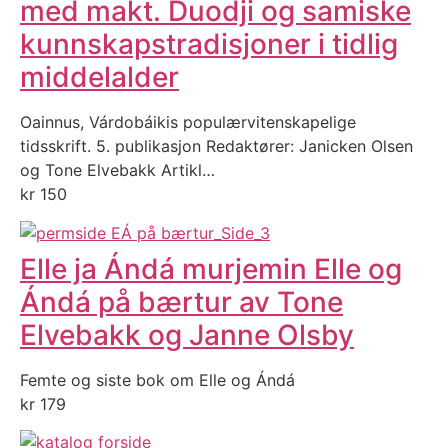
med makt. Duodji og samiske
kunnskapstradisjoner i tidlig
middelalder
Oainnus, Várdobáikis populærvitenskapelige
tidsskrift. 5. publikasjon Redaktører: Janicken Olsen
og Tone Elvebakk Artikl…
kr
150
Elle ja Ándá murjemin Elle og
Ándá på bærtur av Tone
Elvebakk og Janne Olsby
Femte og siste bok om Elle og Ándá
kr
179