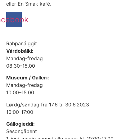
eller En Smak kafé.
acebook
Rahpanáiggit
Várdobáiki:
Mandag-fredag
08.30–15.00
Museum / Galleri:
Mandag-fredag
10.00–15.00
Lørdg/søndag fra 17.6 til 30.6.2023
10:00-17:00
Gállogieddi:
Sesongåpent
1. juni–medio august alle dager kl. 10:00-17:00