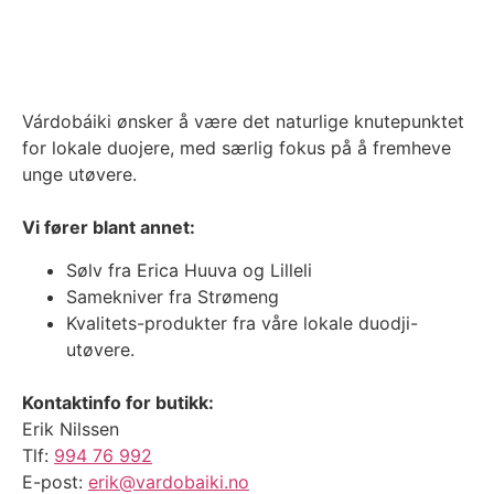
Várdobáiki ønsker å være det naturlige knutepunktet
for lokale duojere, med særlig fokus på å fremheve
unge utøvere.
Vi fører blant annet:
Sølv fra Erica Huuva og Lilleli
Samekniver fra Strømeng
Kvalitets-produkter fra våre lokale duodji-
utøvere.
Kontaktinfo for butikk:
Erik Nilssen
Tlf:
994 76 992
E-post:
erik@vardobaiki.no