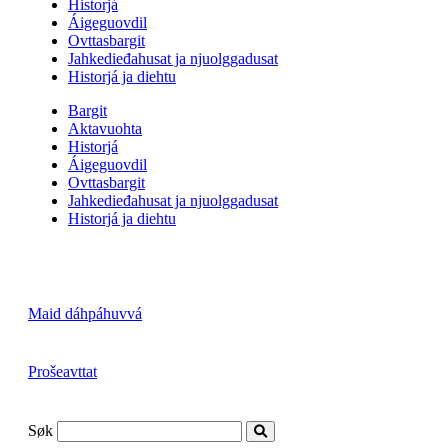
Historjá
Áigeguovdil
Ovttasbargit
Jahkedieđahusat ja njuolggadusat
Historjá ja diehtu
Bargit
Aktavuohta
Historjá
Áigeguovdil
Ovttasbargit
Jahkedieđahusat ja njuolggadusat
Historjá ja diehtu
Maid dáhpáhuvvá
Prošeavttat
Søk