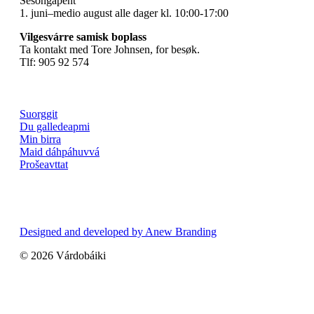
Sesongåpent
1. juni–medio august alle dager kl. 10:00-17:00
Vilgesvárre samisk boplass
Ta kontakt med Tore Johnsen, for besøk.
Tlf: 905 92 574
Suorggit
Du galledeapmi
Min birra
Maid dáhpáhuvvá
Prošeavttat
Designed and developed by Anew Branding
© 2026 Várdobáiki