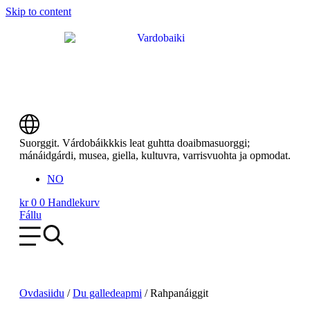
Skip to content
Suorggit. Várdobáikkkis leat guhtta doaibmasuorggi;
mánáidgárdi, musea, giella, kultuvra, varrisvuohta ja opmodat.
NO
kr
0
0
Handlekurv
Fállu
Ovdasiidu
/
Du galledeapmi
/
Rahpanáiggit