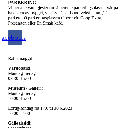
PARKERING
Vi ber alle våre gjester om å benytte parkeringsplassen vår på
baksiden av bygget, vis-á-vis Tjeldsund vekst. Unngå å
parkere på parkeringsplassen tilhørende Coop Extra,
Presangen eller En Smak kafé.
Facebook
Rahpanáiggit
Várdobáiki:
Mandag-fredag
08.30–15.00
Museum / Galleri:
Mandag-fredag
10.00–15.00
Lørdg/søndag fra 17.6 til 30.6.2023
10:00-17:00
Gállogieddi: