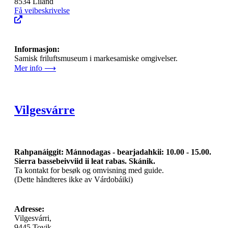
8534 Liland
Få veibeskrivelse
Informasjon:
Samisk friluftsmuseum i markesamiske omgivelser.
Mer info ⟶
Vilgesvárre
Rahpanáiggit: Mánnodagas - bearjadahkii: 10.00 - 15.00.
Sierra bassebeivviid ii leat rabas. Skánik.
Ta kontakt for besøk og omvisning med guide.
(Dette håndteres ikke av Várdobáiki)
Adresse:
Vilgesvárri,
9445 Tovik