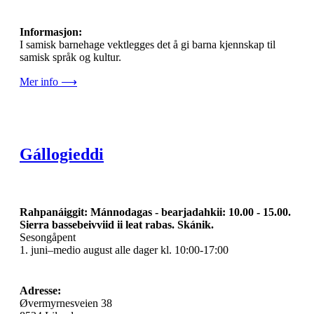
Informasjon:
I samisk barnehage vektlegges det å gi barna kjennskap til
samisk språk og kultur.
Mer info ⟶
Gállogieddi
Rahpanáiggit: Mánnodagas - bearjadahkii: 10.00 - 15.00.
Sierra bassebeivviid ii leat rabas. Skánik.
Sesongåpent
1. juni–medio august alle dager kl. 10:00-17:00
Adresse:
Øvermyrnesveien 38