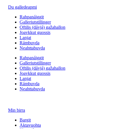
Du galledeapmi
Rahpanáiggit
Galleriutstillinger
Oftilis (dávjá) gažahallon
Joavkkut guossis
Lanjat
Rámbuvda
Neahttabuvda
Rahpanáiggit
Galleriutstillinger
Oftilis (dávjá) gažahallon
Joavkkut guossis
Lanjat
Rámbuvda
Neahttabuvda
Min birra
Bargit
Aktavuohta