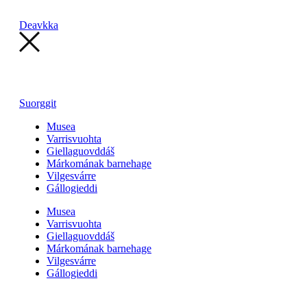
Deavkka
Suorggit
Musea
Varrisvuohta
Giellaguovddáš
Márkomának barnehage
Vilgesvárre
Gállogieddi
Musea
Varrisvuohta
Giellaguovddáš
Márkomának barnehage
Vilgesvárre
Gállogieddi