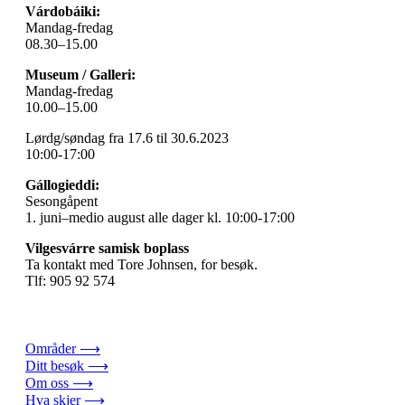
Várdobáiki:
Mandag-fredag
08.30–15.00
Museum / Galleri:
Mandag-fredag
10.00–15.00
Lørdg/søndag fra 17.6 til 30.6.2023
10:00-17:00
Gállogieddi:
Sesongåpent
1. juni–medio august alle dager kl. 10:00-17:00
Vilgesvárre samisk boplass
Ta kontakt med Tore Johnsen, for besøk.
Tlf: 905 92 574
Områder ⟶
Ditt besøk ⟶
Om oss ⟶
Hva skjer ⟶