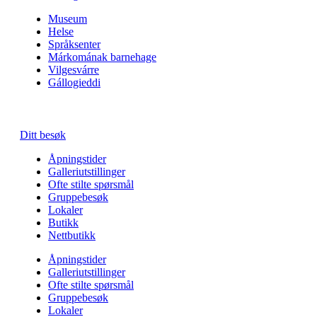
Museum
Helse
Språksenter
Márkomának barnehage
Vilgesvárre
Gállogieddi
Ditt besøk
Åpningstider
Galleriutstillinger
Ofte stilte spørsmål
Gruppebesøk
Lokaler
Butikk
Nettbutikk
Åpningstider
Galleriutstillinger
Ofte stilte spørsmål
Gruppebesøk
Lokaler