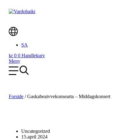
Skip
to
content
Main
SA
Menu
kr
0
0
Handlekurv
Meny
Forside
/
Gaskabeaivvekonsearta – Middagskonsert
Uncategorized
15.april 2024