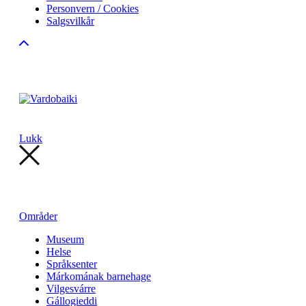
Personvern / Cookies
Salgsvilkår
Lukk
Områder
Museum
Helse
Språksenter
Márkomának barnehage
Vilgesvárre
Gállogieddi