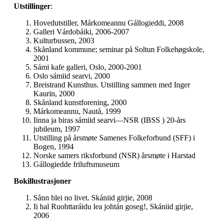
Utstillinger
:
Hovedutstiller, Márkomeannu Gállogieddi, 2008
Galleri Várdobáiki, 2006-2007
Kulturbussen, 2003
Skånland kommune; seminar på Soltun Folkehøgskole,
2001
Sámi kafe galleri, Oslo, 2000-2001
Oslo sámiid searvi, 2000
Breistrand Kunsthus. Utstilling sammen med Inger
Kaurin, 2000
Skånland kunstforening, 2000
Márkomeannu, Nautå, 1999
Iinna ja biras sámiid searvi—NSR (IBSS ) 20-års
jubileum, 1997
Utstilling på årsmøte Samenes Folkeforbund (SFF) i
Bogen, 1994
Norske samers riksforbund (NSR) årsmøte i Harstad
Gállogiedde friluftsmuseum
Bokillustrasjoner
Sånn blei no livet. Skániid girjie, 2008
Ii hal Ruohttaráidu lea johtán goseg!, Skániid girjie,
2006