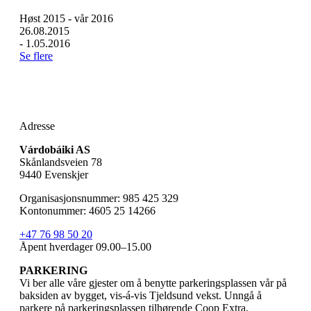
Høst 2015 - vår 2016
26.08.2015
-
1.05.2016
Se flere
Adresse
Várdobáiki AS
Skånlandsveien 78
9440 Evenskjer
Organisasjonsnummer: 985 425 329
Kontonummer: 4605 25 14266
+47 76 98 50 20
Åpent hverdager 09.00–15.00
PARKERING
Vi ber alle våre gjester om å benytte parkeringsplassen vår på
baksiden av bygget, vis-á-vis Tjeldsund vekst. Unngå å
parkere på parkeringsplassen tilhørende Coop Extra,