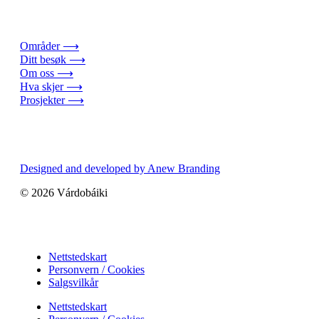
Områder ⟶
Ditt besøk ⟶
Om oss ⟶
Hva skjer ⟶
Prosjekter ⟶
Designed and developed by Anew Branding
© 2026 Várdobáiki
Nettstedskart
Personvern / Cookies
Salgsvilkår
Nettstedskart