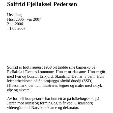
Solfrid Fjellaksel Pedersen
Utstilling
Høst 2006 - vår 2007
2.11.2006
-
1.05.2007
Solfrid er født i august 1958 og trødde sine barnesko på
Fjellaksla i Evenes kommune. Hun er markasame. Hun er gift
med Ivar og bosatt i Erikjord, Skånland. De har 3 barn. Hun
leier arbeidssted på Stuornjárgga sámiid duodji (SSD)
iTrøssemark, der hun illustrerer, tegner og maler med akryl,
olje og akvarell.
Av formell kompetanse har hun ett år på folkehøgskole på
Jæren med kunst og forming og to år ved Oskarsborg
videregående i Narvik, reklame og dekoratør.