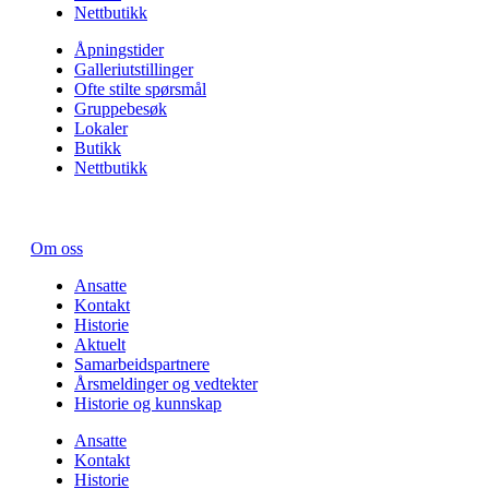
Nettbutikk
Åpningstider
Galleriutstillinger
Ofte stilte spørsmål
Gruppebesøk
Lokaler
Butikk
Nettbutikk
Om oss
Ansatte
Kontakt
Historie
Aktuelt
Samarbeids­partnere
Årsmeldinger og vedtekter
Historie og kunnskap
Ansatte
Kontakt
Historie