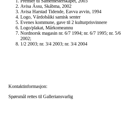
Premier til Samemesterskapet, 2003
Avisa Ássu, Skábma, 2002
Avisa Harstad Tidende, Eavva avvin, 1994
Logo, Várdobáiki samisk senter
Evenes kommune, gave til 2 kulturprisvinnere
Logo/plakat, Márkomeannu
Nordnorsk magasin nr. 6/7 1994; nr. 6/7 1995; nr. 5/6
2002;
1/2 2003; nr. 3/4 2003; nr. 3/4 2004
Kontaktinformasjon:
Spørsmål rettes til Galleriansvarlig