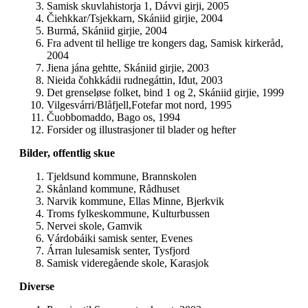
Samisk skuvlahistorja 1, Dávvi girji, 2005
Čiehkkar/Tsjekkarn, Skániid girjie, 2004
Burmá, Skániid girjie, 2004
Fra advent til hellige tre kongers dag, Samisk kirkeråd,
2004
Jiena jána gehtte, Skániid girjie, 2003
Nieida čohkkádii rudnegáttin, Iđut, 2003
Det grenseløse folket, bind 1 og 2, Skániid girjie, 1999
Vilgesvárri/Blåfjell,Fotefar mot nord, 1995
Čuobbomaddo, Bago os, 1994
Forsider og illustrasjoner til blader og hefter
Bilder, offentlig skue
Tjeldsund kommune, Brannskolen
Skånland kommune, Rådhuset
Narvik kommune, Ellas Minne, Bjerkvik
Troms fylkeskommune, Kulturbussen
Nervei skole, Gamvik
Várdobáiki samisk senter, Evenes
Árran lulesamisk senter, Tysfjord
Samisk videregående skole, Karasjok
Diverse