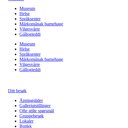
Museum
Helse
Språksenter
Márkomának barnehage
Vilgesvárre
Gállogieddi
Museum
Helse
Språksenter
Márkomának barnehage
Vilgesvárre
Gállogieddi
Ditt besøk
Åpningstider
Galleriutstillinger
Ofte stilte spørsmål
Gruppebesøk
Lokaler
Butikk