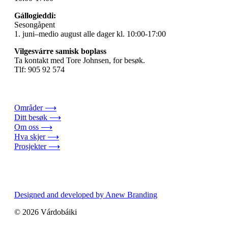
Gállogieddi:
Sesongåpent
1. juni–medio august alle dager kl. 10:00-17:00
Vilgesvárre samisk boplass
Ta kontakt med Tore Johnsen, for besøk.
Tlf: 905 92 574
Områder ⟶
Ditt besøk ⟶
Om oss ⟶
Hva skjer ⟶
Prosjekter ⟶
Designed and developed by Anew Branding
© 2026 Várdobáiki