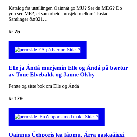
Katalog fra utstillingen Oainnát go MU? Ser du MEG? Do
you see ME?, et samarbeidsprosjekt mellom Trastad
Samlinger &#821…
kr
75
Elle ja Ándá murjemin Elle og Ándá på bærtur
av Tone Elvebakk og Janne Olsby
Femte og siste bok om Elle og Ándá
kr
179
Oainnus Čehporis lea fápmu. Árra gaskaáiggi