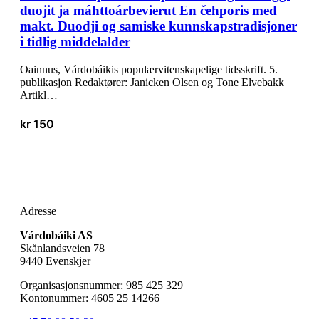
duojit ja máhttoárbevierut En čehporis med
makt. Duodji og samiske kunnskapstradisjoner
i tidlig middelalder
Oainnus, Várdobáikis populærvitenskapelige tidsskrift. 5.
publikasjon Redaktører: Janicken Olsen og Tone Elvebakk
Artikl…
kr
150
Adresse
Várdobáiki AS
Skånlandsveien 78
9440 Evenskjer
Organisasjonsnummer: 985 425 329
Kontonummer: 4605 25 14266