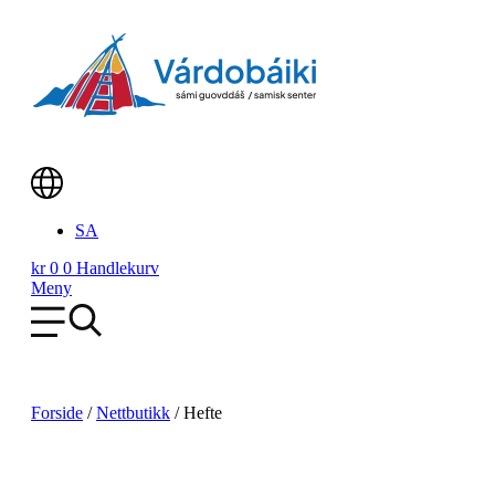
Skip
to
content
Main
SA
Menu
kr
0
0
Handlekurv
Meny
Forside
/
Nettbutikk
/
Hefte