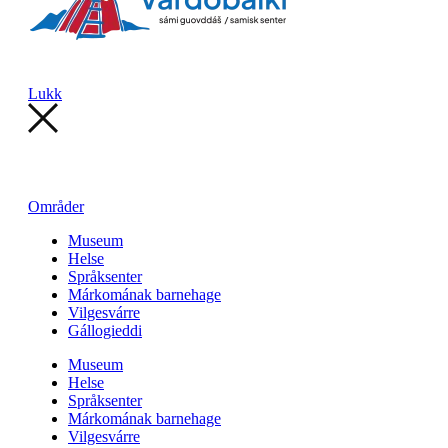
Lukk
Områder
Museum
Helse
Språksenter
Márkomának barnehage
Vilgesvárre
Gállogieddi
Museum
Helse
Språksenter
Márkomának barnehage
Vilgesvárre