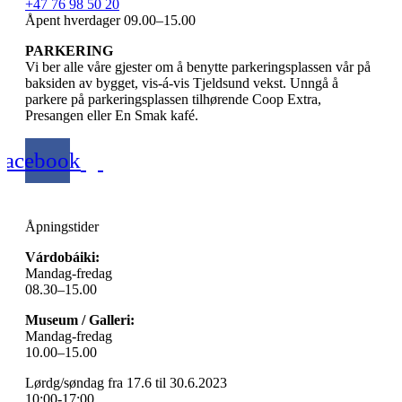
+47 76 98 50 20
Åpent hverdager 09.00–15.00
PARKERING
Vi ber alle våre gjester om å benytte parkeringsplassen vår på
baksiden av bygget, vis-á-vis Tjeldsund vekst. Unngå å
parkere på parkeringsplassen tilhørende Coop Extra,
Presangen eller En Smak kafé.
Facebook
Åpningstider
Várdobáiki:
Mandag-fredag
08.30–15.00
Museum / Galleri:
Mandag-fredag
10.00–15.00
Lørdg/søndag fra 17.6 til 30.6.2023
10:00-17:00