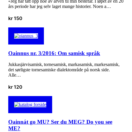
«Jeg har tatt opp noe av arven til min bestefar. I løpet av en 20
års periode har jeg selv laget mange historier. Noen a…
kr
150
Oainnus nr. 3/2016: Om samisk språk
Jukkasjärvisamisk, tornesamisk, markasamisk, markesamisk,
det sørligste tornesamiske dialektområde på norsk side.
Alle…
kr
120
Oainnát go MU? Ser du MEG? Do you see
ME?