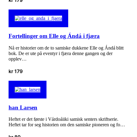
Fortellinger om Elle og Ándá i fjæra
Nå er historier om de to samiske dukkene Elle og Ándá blitt
bok. De er ute på eventyr i fjæra denne gangen og der
opplev…
kr
179
han Larsen
Heftet er det første i Várdoáiiki samisk senters skriftserie.
Heftet tar for seg historien om den samiske pioneren og fo…