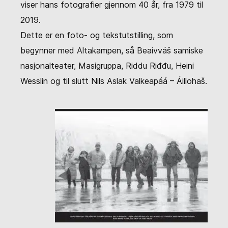
viser hans fotografier gjennom 40 år, fra 1979 til
2019.
Dette er en foto- og tekstutstilling, som
begynner med Altakampen, så Beaivváš samiske
nasjonalteater, Masigruppa, Riddu Riđđu, Heini
Wesslin og til slutt Nils Aslak Valkeapáá – Áillohaš.