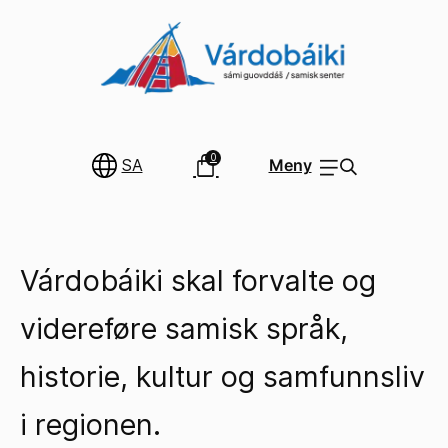
0
SA
Meny
Várdobáiki skal forvalte og
videreføre samisk språk,
historie, kultur og samfunnsliv
i regionen.