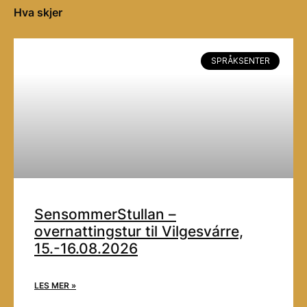
Hva skjer
SPRÅKSENTER
SensommerStullan –
overnattingstur til Vilgesvárre,
15.-16.08.2026
LES MER »