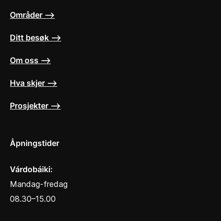
Områder ⟶
Ditt besøk ⟶
Om oss ⟶
Hva skjer ⟶
Prosjekter ⟶
Åpningstider
Várdobáiki:
Mandag-fredag
08.30–15.00